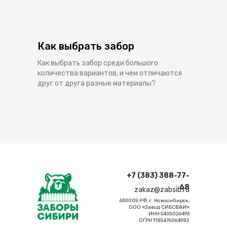
Как выбрать забор
Как выбрать забор среди большого
количества вариантов, и чем отличаются
друг от друга разные материалы?
+7 (383) 388-77-
68
zakaz@zabsib.ru
630009, РФ, г. Новосибирск,
ООО «Завод СИБСВАИ»
ИНН 5405026493
ОГРН 1185476064982